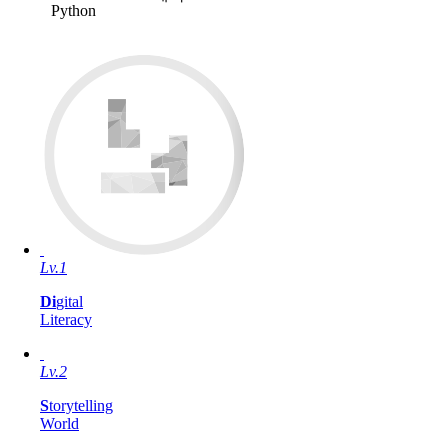
Python
Lv.1
Di
gital
Literacy
Lv.2
S
torytelling
World