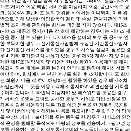
니다. 다만 정기 점검 등의 사유 발생시는 그러하지 않습니다. 제
15조(서비스 이용 책임) 서비스를 이용하여 해킹, 음란사이트 링
크, 상용S/W 불법배포 등의 행위를 하여서는 아니되며, 이를 위
반으로 인해 발생한 영업활동의 결과 및 손실, 관계기관에 의한
법적 조치 등에 관하여는 회사는 책임을 지지 않습니다. 제16조
(서비스 제공의 중지) 다음 각 호에 해당하는 경우에는 서비스 제
공을 중지할 수 있습니다. 1. 서비스용 설비의 보수 등 공사로 인
한 부득이한 경우 2. 전기통신사업법에 규정된 기간통신사업자
가 전기통신 서비스를 중지했을 경우 3. 시스템 점검이 필요한 경
우 4. 기타 불가항력적 사유가 있는 경우 제5장 계약해지 및 이용
제한 제17조(계약해지 및 이용제한) ① 회원이 이용계약을 해지
하고자 하는 때에는 회원 본인이 인터넷을 통하여 해지신청을 하
여야 하며, 회사에서는 본인 여부를 확인 후 조치합니다. ② 회사
는 회원이 다음 각 호에 해당하는 행위를 하였을 경우 해지조치
30일전까지 그 뜻을 이용고객에게 통지하여 의견진술할 기회를
주어야 합니다. 1. 타인의 이용자ID 및 패스워드를 도용한 경우
2. 서비스 운영을 고의로 방해한 경우 3. 허위로 가입 신청을 한
경우 4. 같은 사용자가 다른 ID로 이중 등록을 한 경우 5. 공공질
서 및 미풍양속에 저해되는 내용을 유포시킨 경우 6. 타인의 명예
를 손상시키거나 불이익을 주는 행위를 한 경우 7. 서비스의 안정
적 운영을 방해할 목적으로 다량의 정보를 전송하거나 광고성 정
보를 전송하는 경우 8. 정보통신설비의 오작동이나 정보 등의 파