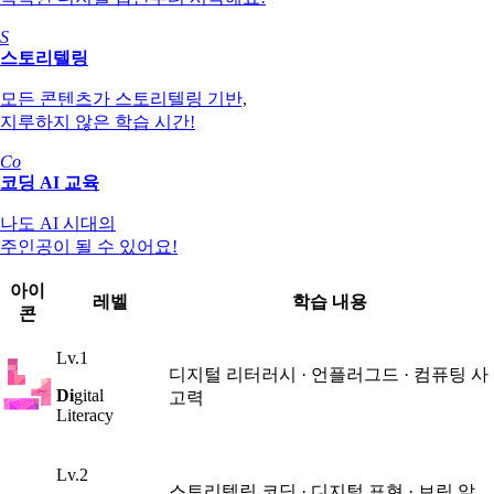
S
스토리텔링
모든 콘텐츠가 스토리텔링
기반,
지루하지 않은
학습 시간!
Co
코딩
AI 교육
나도 AI 시대의
주인공이
될 수 있어요!
아이
레벨
학습 내용
콘
Lv.1
디지털 리터러시 · 언플러그드 · 컴퓨팅 사
Di
gital
고력
Literacy
Lv.2
스토리텔링 코딩 · 디지털 표현 · 브릭 알