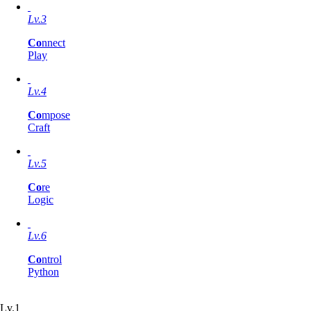
Lv.3
Co
nnect
Play
Lv.4
Co
mpose
Craft
Lv.5
Co
re
Logic
Lv.6
Co
ntrol
Python
Lv.1