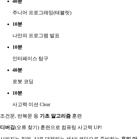
40분
주니어 프로그래밍(태블릿)
10분
나만의 프로그램 발표
10분
인터페이스 탐구
40분
로봇 코딩
10분
사고력 미션 Clear
조건문, 반복문 등
기초 알고리즘
훈련
디버깅
(오류 찾기) 훈련으로 컴퓨팅 사고력 UP!
사라지는 직업, AI로 대체되는 세상! 코딩으로 준비하는
우리 아